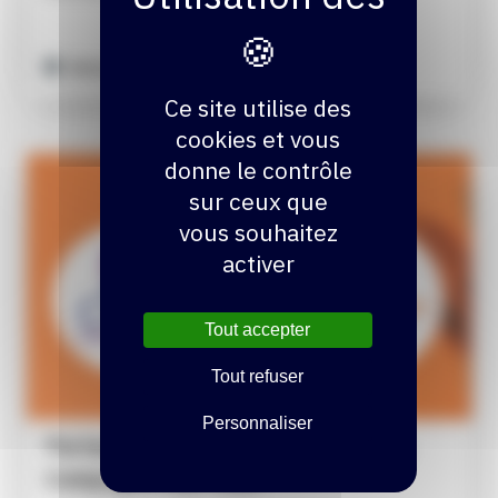
Sécurité et technique
| le 16 juillet 2026
Ce site utilise des
cookies et vous
donne le contrôle
sur ceux que
vous souhaitez
activer
Tout accepter
Tout refuser
Personnaliser
Partenariat Crea Maintenance x La
Compagnie des Toits