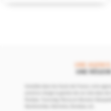
UNE AGENCE
UNE RÉGIO
Installée dans les Hauts-de-France, votre agen
prend en charge la gestion de vos toits dans 
Roubaix, Tourcoing, Marcq-en-Baroeul, Wasqueh
Wambrechies, Wattrelos, Bondues, etc.