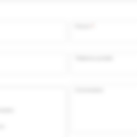
*
Prénom
Téléphone portable
Commentaires
ntation
ous