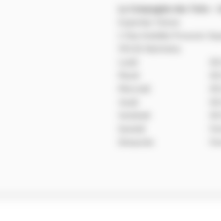
La Compagnie des Toits – L
Expertise Toiture
1 Rue Amédée Prouvost, Sq
59150 Wattrelos
Lundi
08
Mardi
08
Mercredi
08
Jeudi
08
Vendredi
08
Samedi
Fe
Dimanche
Fe