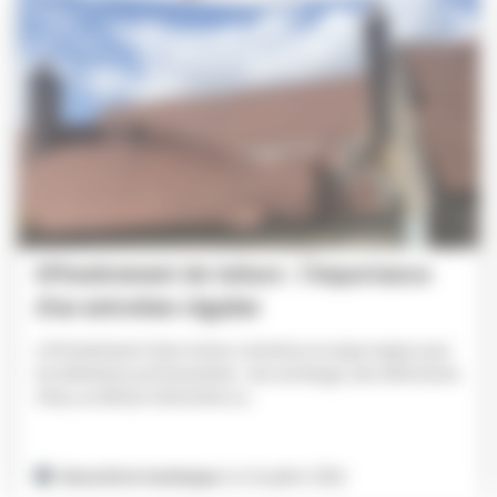
Effondrement de toiture : l’importance
d’un entretien régulier
L'effondrement d'une toiture constitue un risque majeur pour
les bâtiments professionnels : une surcharge, des infiltrations
d'eau, un défaut d'entretien ou...
Sécurité et technique
| le 16 juillet 2026