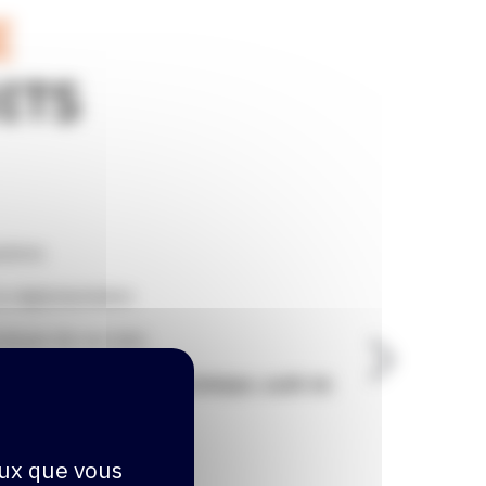
E
ITS
ations
la règlementation
tiques de vos toits
 notamment : Audit technique, audit de
eux que vous