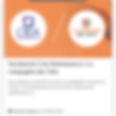
Partenariat Crea Maintenance x La
Compagnie des Toits
Avec plusieurs centaines de sites accompagnés à travers la
France, Crea Maintenance est un acteur reconnu de la
maintenance et...
Vie du réseau
| le 29 juin 2026