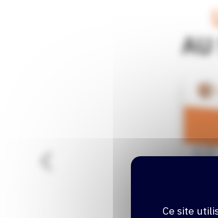
AU
res des
.
Ce site uti