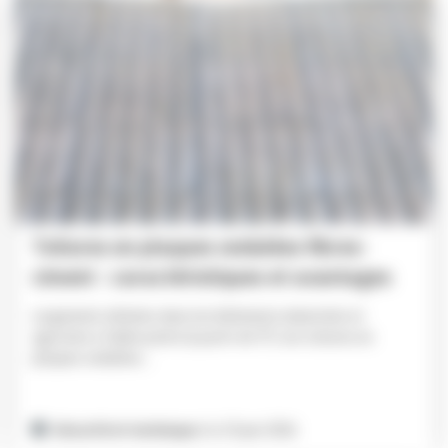
Toitures en plaques ondulées fibres-
ciment : caractéristiques et avantages
Largement utilisées dans les bâtiments industriels et
agricoles à faible pente (à partir de 5°), les toitures en
plaques ondulées...
Sécurité et technique
| le 25 juin 2026