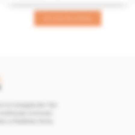
Voir tous les articles
,
N
ce La Compagnie des Toits
de nombreuses communes :
al, La Madeleine, Roncq,