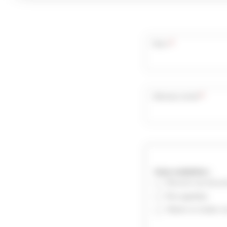
*
Nom
*
Adresse email
Vous souhaitez :
Recevoir une docume
Être appelé(e)
Obtenir un rendez-v