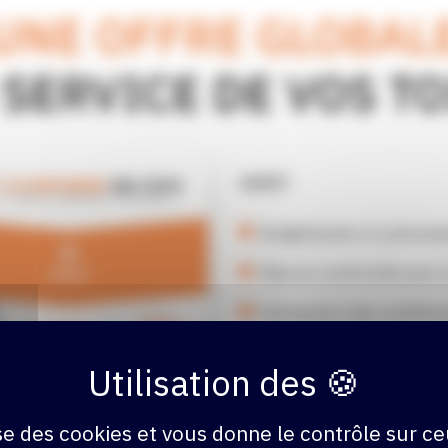
UNE OFFRE GLOBAL
 SERVICE DE VOS TO
AUDIT
Budgétisation et préconis
Mise en conformité avec 
Anticipation des probléma
Cette prestation comprend
sécurisation.
lise des cookies et vous donne le contrôle sur c
En savoir plus